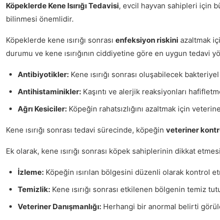
Köpeklerde Kene Isırığı Tedavisi
, evcil hayvan sahipleri için 
bilinmesi önemlidir.
Köpeklerde kene ısırığı sonrası
enfeksiyon riskini
azaltmak içi
durumu ve kene ısırığının ciddiyetine göre en uygun tedavi yö
Antibiyotikler:
Kene ısırığı sonrası oluşabilecek bakteriyel 
Antihistaminikler:
Kaşıntı ve alerjik reaksiyonları hafifletme
Ağrı Kesiciler:
Köpeğin rahatsızlığını azaltmak için veteriner 
Kene ısırığı sonrası tedavi sürecinde, köpeğin
veteriner kontr
Ek olarak, kene ısırığı sonrası köpek sahiplerinin dikkat etme
İzleme:
Köpeğin ısırılan bölgesini düzenli olarak kontrol e
Temizlik:
Kene ısırığı sonrası etkilenen bölgenin temiz tutu
Veteriner Danışmanlığı:
Herhangi bir anormal belirti görü