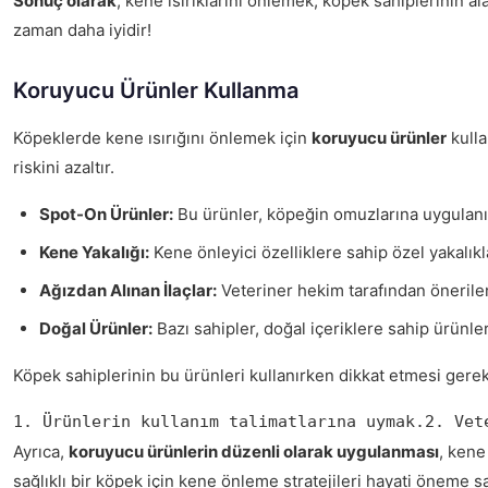
Sonuç olarak
, kene ısırıklarını önlemek, köpek sahiplerinin a
zaman daha iyidir!
Koruyucu Ürünler Kullanma
Köpeklerde kene ısırığını önlemek için
koruyucu ürünler
kulla
riskini azaltır.
Spot-On Ürünler:
Bu ürünler, köpeğin omuzlarına uygulanır 
Kene Yakalığı:
Kene önleyici özelliklere sahip özel yakalıkla
Ağızdan Alınan İlaçlar:
Veteriner hekim tarafından önerilen 
Doğal Ürünler:
Bazı sahipler, doğal içeriklere sahip ürünle
Köpek sahiplerinin bu ürünleri kullanırken dikkat etmesi gere
1. Ürünlerin kullanım talimatlarına uymak.2. Vet
Ayrıca,
koruyucu ürünlerin düzenli olarak uygulanması
, kene
sağlıklı bir köpek için kene önleme stratejileri hayati öneme sa