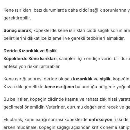
Kene ısırıkları, bazı durumlarda daha ciddi sağlık sorunlarına yo
gerektirebilir.
Sonuç olarak
, köpeklerde kene ısırıkları ciddi sağlık sorunlar
belirtilerini dikkatlice izlemeli ve gerekli tedbirleri almalıdır.
Deride Kızarıklık ve Şişlik
Köpeklerde Kene Isırıkları
, sahipleri için endişe verici bir d
enfeksiyon riskini artırabilir.
Kene ısırığı sonrası deride oluşan
kızarıklık
ve
şişlik
, köpeğin
Kızarıklık genellikle
kene ısırığının
bulunduğu bölgede yoğunlaşı
Bu belirtiler, köpeğin cildinde kaşıntı ve rahatsızlık hissi yar
geçilmesi önemlidir. Veteriner, durumu değerlendirecek ve ger
Ek olarak, kene ısırığı sonrası köpeklerde
enfeksiyon
riski de
erken müdahale, köpeğin sağlığı açısından kritik öneme sahipt