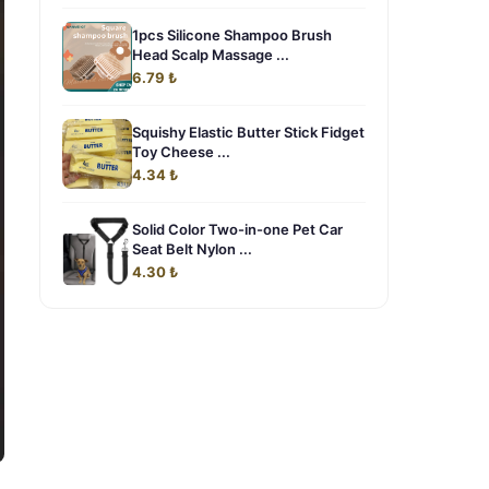
1pcs Silicone Shampoo Brush
Head Scalp Massage ...
6.79 ₺
Squishy Elastic Butter Stick Fidget
Toy Cheese ...
4.34 ₺
Solid Color Two-in-one Pet Car
Seat Belt Nylon ...
4.30 ₺