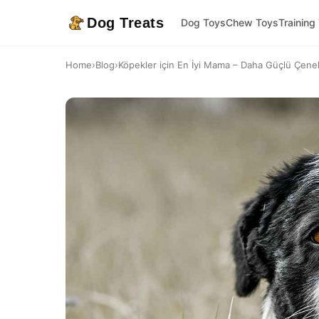
Dog Treats
Dog Toys
Chew Toys
Training
Home
›
Blog
›
Köpekler için En İyi Mama – Daha Güçlü Çenele