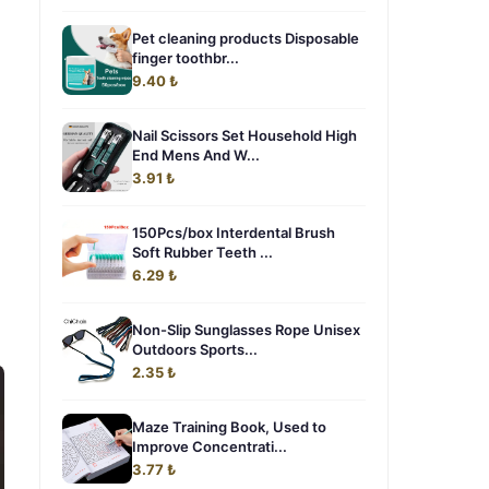
Pet cleaning products Disposable
finger toothbr...
9.40 ₺
Nail Scissors Set Household High
End Mens And W...
3.91 ₺
150Pcs/box Interdental Brush
Soft Rubber Teeth ...
6.29 ₺
Non-Slip Sunglasses Rope Unisex
Outdoors Sports...
2.35 ₺
Maze Training Book, Used to
Improve Concentrati...
3.77 ₺