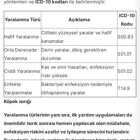
yöntemleri ve
ICD-10 kodları
ile belirlenmiştir.
ICD-10
Yaralanma Türü
Açıklama
Kodu
Ciltteki yüzeysel yaralar ve hafif
Hafif Yaralanma
S00.83
kanamalar.
Orta Derecede
Derin yaralar, dikiş gerektiren
S01.01
Yaralanma
durumlar.
Kas ve sinir hasarları, enfeksiyon
Ciddi Yaralanma
S01.02
riski yüksek.
Enfekte
Bakteriyel enfeksiyon nedeniyle
T14.9
Yaralanmalar
iltihaplanmış yaralar.
Köpek ısırığı
Yaralanma türlerinin yanı sıra,
ilk yardım uygulamaları
da
önemlidir. Isırık sonrası hemen yapılacak olan müdahale,
enfeksiyon riskini azaltır ve iyileşme sürecini hızlandırır.