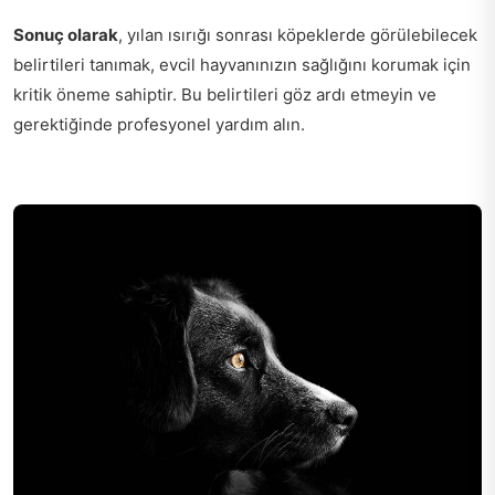
Sonuç olarak
, yılan ısırığı sonrası köpeklerde görülebilecek
belirtileri tanımak, evcil hayvanınızın sağlığını korumak için
kritik öneme sahiptir. Bu belirtileri göz ardı etmeyin ve
gerektiğinde profesyonel yardım alın.