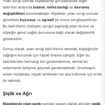
Yılan ısırığı sonrası köpeklerde görülebilecek diğer
belirtiler arasında
bulantı
,
nefes darlığı
ve
davranış
değişiklikleri
bulunmaktadır. Köpekler, yılan ısırığı sonrası
genellikle
huzursuz
ve
agresif
bir tutum sergileyebilirler.
Bu belirtilerin ciddiyeti, ısırığın yapıldığı yılan türüne ve
köpeğin genel sağlık durumuna bağlı olarak değişkenlik
gösterebilir.
Sonuç olarak, yılan ısırığı belirtilerini tanımak, köpeğinizin
sağlığını korumak için hayati öneme sahiptir. Eğer bu
belirtilerden herhangi biri gözlemlenirse, derhal bir
veterinerle iletişime geçmek gerekmektedir. Unutmayın,
erken müdahale, hayati tehlikeleri en aza indirmek için kritik
bir adımdır.
Şişlik ve Ağrı
Köpeklerde yılan ısırığı
sonrası yaygın olarak görülen
şişlik