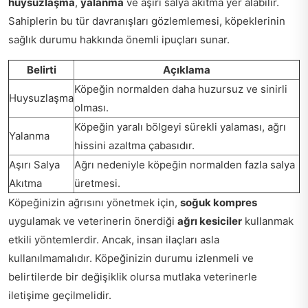
huysuzlaşma
,
yalanma
ve aşırı salya akıtma yer alabilir.
Sahiplerin bu tür davranışları gözlemlemesi, köpeklerinin
sağlık durumu hakkında önemli ipuçları sunar.
Belirti
Açıklama
Köpeğin normalden daha huzursuz ve sinirli
Huysuzlaşma
olması.
Köpeğin yaralı bölgeyi sürekli yalaması, ağrı
Yalanma
hissini azaltma çabasıdır.
Aşırı Salya
Ağrı nedeniyle köpeğin normalden fazla salya
Akıtma
üretmesi.
Köpeğinizin ağrısını yönetmek için,
soğuk kompres
uygulamak ve veterinerin önerdiği
ağrı kesiciler
kullanmak
etkili yöntemlerdir. Ancak, insan ilaçları asla
kullanılmamalıdır. Köpeğinizin durumu izlenmeli ve
belirtilerde bir değişiklik olursa mutlaka veterinerle
iletişime geçilmelidir.