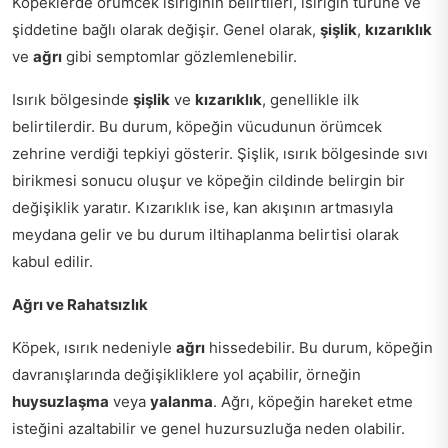
Köpeklerde örümcek ısırığının belirtileri, ısırığın türüne ve
şiddetine bağlı olarak değişir. Genel olarak,
şişlik
,
kızarıklık
ve
ağrı
gibi semptomlar gözlemlenebilir.
Isırık bölgesinde
şişlik
ve
kızarıklık
, genellikle ilk
belirtilerdir. Bu durum, köpeğin vücudunun örümcek
zehrine verdiği tepkiyi gösterir. Şişlik, ısırık bölgesinde sıvı
birikmesi sonucu oluşur ve köpeğin cildinde belirgin bir
değişiklik yaratır. Kızarıklık ise, kan akışının artmasıyla
meydana gelir ve bu durum iltihaplanma belirtisi olarak
kabul edilir.
Ağrı ve Rahatsızlık
Köpek, ısırık nedeniyle
ağrı
hissedebilir. Bu durum, köpeğin
davranışlarında değişikliklere yol açabilir, örneğin
huysuzlaşma
veya
yalanma
. Ağrı, köpeğin hareket etme
isteğini azaltabilir ve genel huzursuzluğa neden olabilir.