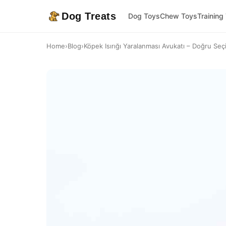
Dog Treats
Dog Toys
Chew Toys
Training
Home
›
Blog
›
Köpek Isırığı Yaralanması Avukatı – Doğru Seçi