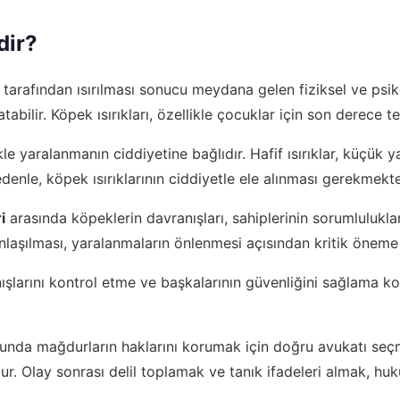
dir?
r tarafından ısırılması sonucu meydana gelen fiziksel ve psiko
abilir. Köpek ısırıkları, özellikle çocuklar için son derece teh
le yaralanmanın ciddiyetine bağlıdır. Hafif ısırıklar, küçük yar
edenle, köpek ısırıklarının ciddiyetle ele alınması gerekmekte
i
arasında köpeklerin davranışları, sahiplerinin sorumlulukl
anlaşılması, yaralanmaların önlenmesi açısından kritik öneme 
nışlarını kontrol etme ve başkalarının güvenliğini sağlama k
munda mağdurların haklarını korumak için doğru avukatı seç
r. Olay sonrası delil toplamak ve tanık ifadeleri almak, huku