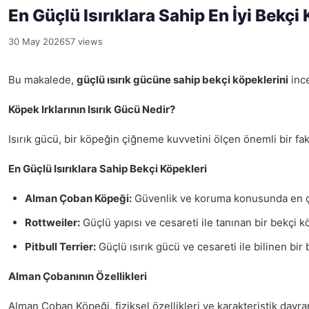
En Güçlü Isırıklara Sahip En İyi Bekçi
30 May 2026
57 views
Bu makalede,
güçlü ısırık gücüne sahip bekçi köpeklerini
ince
Köpek Irklarının Isırık Gücü Nedir?
Isırık gücü, bir köpeğin çiğneme kuvvetini ölçen önemli bir fa
En Güçlü Isırıklara Sahip Bekçi Köpekleri
Alman Çoban Köpeği:
Güvenlik ve koruma konusunda en çok t
Rottweiler:
Güçlü yapısı ve cesareti ile tanınan bir bekçi kö
Pitbull Terrier:
Güçlü ısırık gücü ve cesareti ile bilinen bi
Alman Çobanının Özellikleri
Alman Çoban Köpeği, fiziksel özellikleri ve karakteristik davranı